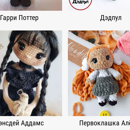
Гарри Поттер
Дэдпул
энсдей Аддамс
Первоклашка Ал