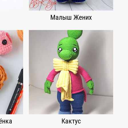
Малыш Жених
ёнка
Кактус