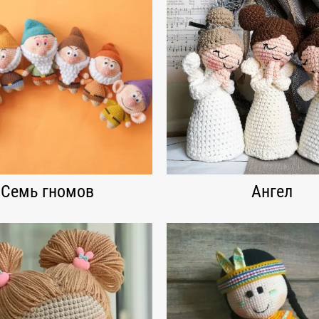
Семь гномов
Ангел