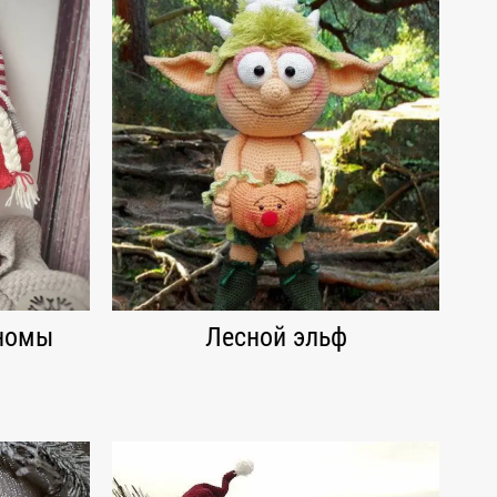
номы
Лесной эльф