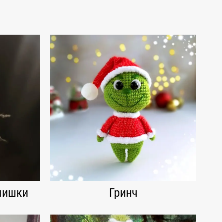
мишки
Гринч