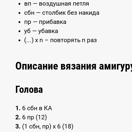
вп — воздушная петля
сбн — столбик без накида
пр — прибавка
уб — убавка
(...) x n – повторять n раз
Описание вязания амигу
Голова
1.
6 сбн в КА
2.
6 пр (12)
3.
(1 сбн, пр) x 6 (18)