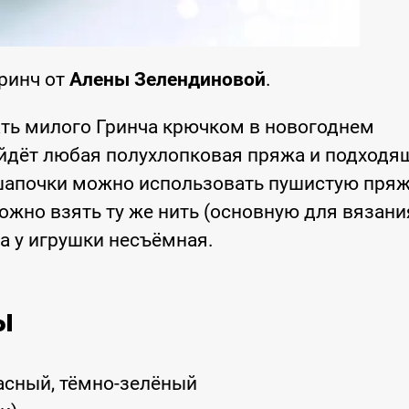
ринч от
Алены Зелендиновой
.
ть милого Гринча крючком в новогоднем
йдёт любая полухлопковая пряжа и подходя
 шапочки можно использовать пушистую пря
ожно взять ту же нить (основную для вязани
да у игрушки несъёмная.
ы
расный, тёмно-зелёный