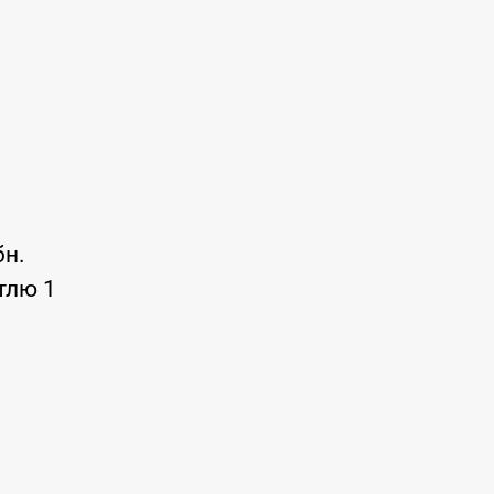
бн.
тлю 1