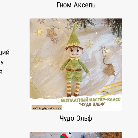
Гном Аксель
щий
жу
я
Чудо Эльф