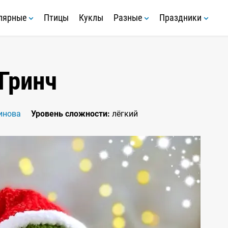
лярные
Птицы
Куклы
Разные
Праздники
Гринч
инова
Уровень сложности:
лёгкий