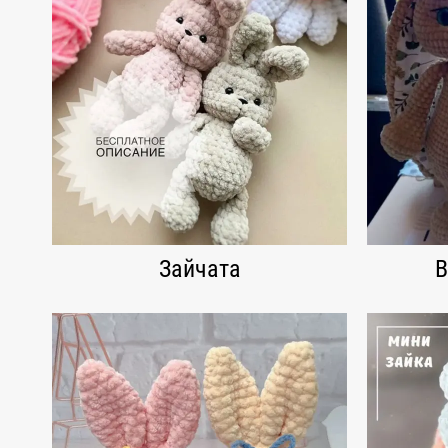
Зайчата
В