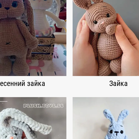
есенний зайка
Зайка