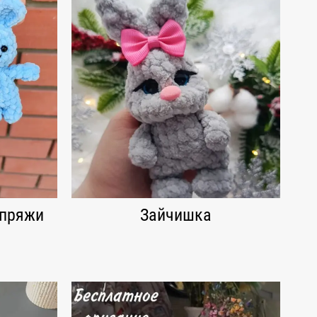
 пряжи
Зайчишка