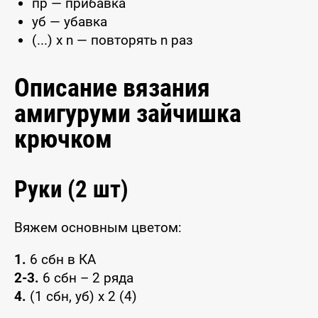
пр — прибавка
уб — убавка
(...) x n — повторять n раз
Описание вязания
амигуруми зайчишка
крючком
Руки (2 шт)
Вяжем основным цветом:
1.
6 сбн в КА
2-3.
6 сбн – 2 ряда
4.
(1 сбн, уб) х 2 (4)