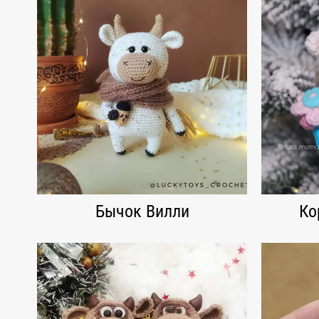
Бычок Вилли
Ко