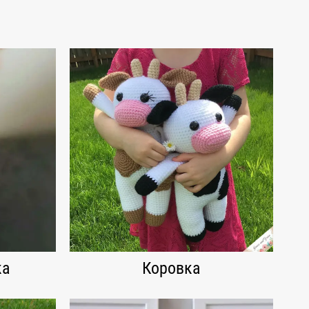
ка
Коровка