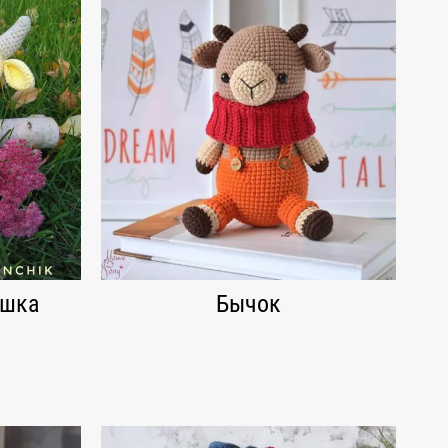
ушка
Бычок