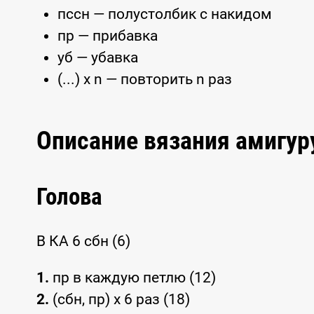
пссн — полустолбик с накидом
пр — прибавка
уб — убавка
(...) x n — повторить n раз
Описание вязания амигур
Голова
В КА 6 сбн (6)
1.
пр в каждую петлю (12)
2.
(сбн, пр) x 6 раз (18)