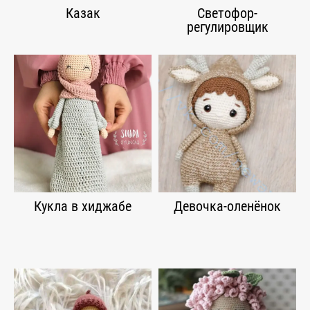
Казак
Светофор-
регулировщик
Кукла в хиджабе
Девочка-оленёнок