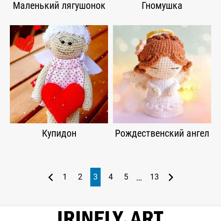
Маленький лягушонок
Гномушка
Купидон
Рождественский ангел
…
1
2
3
4
5
13