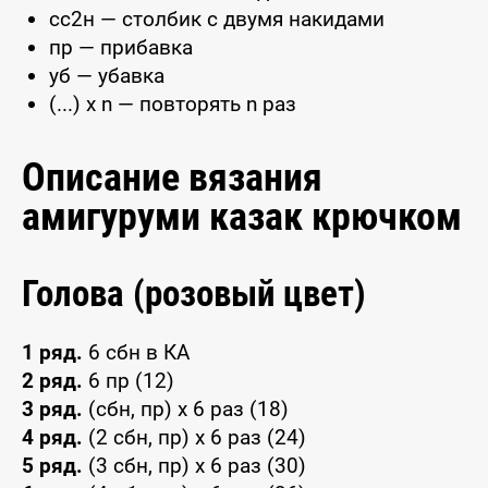
сс2н — столбик с двумя накидами
пр — прибавка
уб — убавка
(...) x n — повторять n раз
Описание вязания
амигуруми казак крючком
Голова (розовый цвет)
1 ряд.
6 сбн в КА
2 ряд.
6 пр (12)
3 ряд.
(сбн, пр) х 6 раз (18)
4 ряд.
(2 сбн, пр) х 6 раз (24)
5 ряд.
(3 сбн, пр) х 6 раз (30)