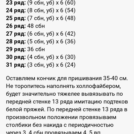
23 ряд:
(9 сбн, уб) x 6 (60)
24 ряд:
(8 сбн, уб) x 6 (54)
25 ряд:
(7 сбн, уб) x 6 (48)
26 ряд:
48 сбн
27 ряд:
(6 сбн, уб) x 6 (42)
28 ряд:
(5 сбн, уб) x 6 (36)
29 ряд:
36 сбн
30 ряд:
(4 сбн, уб) x 6 (30)
31 ряд:
(3 сбн, уб) x 6 (24)
Оставляем кончик для пришивания 35-40 см.
Не торопитесь наполнять холлофайбером,
будет значительно тяжелее вывязывать по
передней стенке 13 ряда имитацию подтеков
белой пряжей. По передней стенке 13 ряда в
произвольном положении провязываем
столбики без накида с периодичностью
через 3, 4 сбн провязываем 4, 5 вп