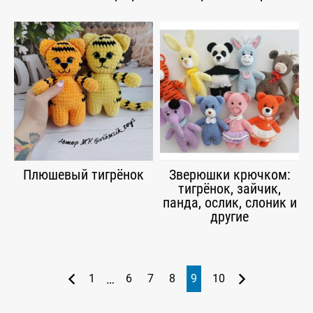
Плюшевый тигрёнок
Зверюшки крючком:
тигрёнок, зайчик,
панда, ослик, слоник и
другие
…
1
6
7
8
9
10