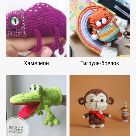
Хамелеон
Тигруля-брелок