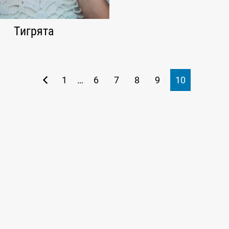
Тигрята
1
…
6
7
8
9
10