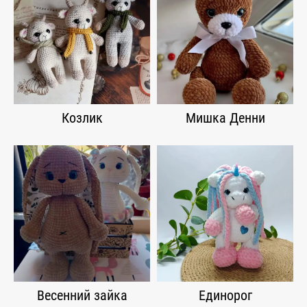
Козлик
Мишка Денни
Весенний зайка
Единорог