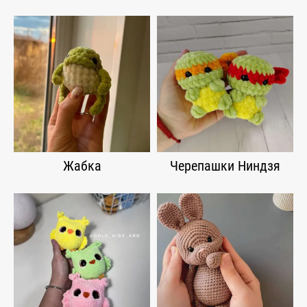
Жабка
Черепашки Ниндзя