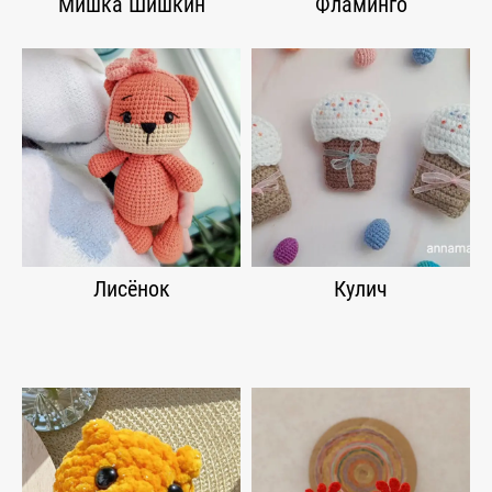
Мишка Шишкин
Фламинго
Лисёнок
Кулич