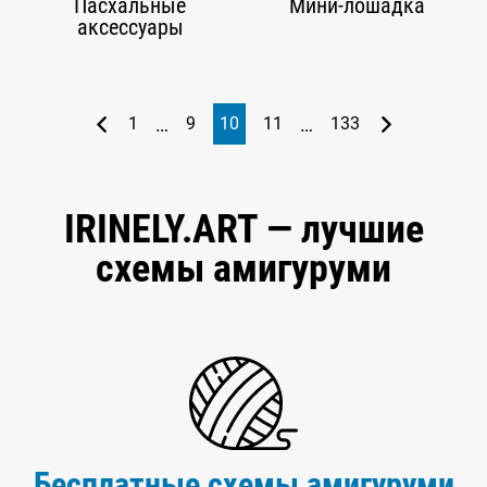
Пасхальные
Мини-лошадка
аксессуары
…
…
1
9
10
11
133
IRINELY.ART — лучшие
схемы амигуруми
Бесплатные схемы амигуруми