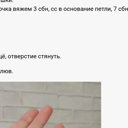
ышки:
ючка вяжем 3 сбн, сс в основание петли, 7 сбн
щё, отверстие стянуть.
клюв.