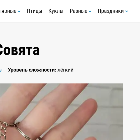
лярные
Птицы
Куклы
Разные
Праздники
Совята
s
Уровень сложности:
лёгкий