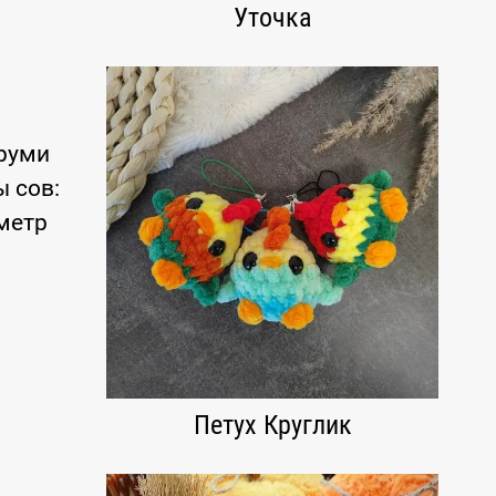
Уточка
уруми
 сов:
метр
Петух Круглик