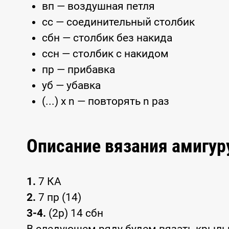
вп — воздушная петля
сс — соединительный столбик
сбн — столбик без накида
ссн — столбик с накидом
пр — прибавка
уб — убавка
(...) x n — повторять n раз
Описание вязания амигур
1.
7 КА
2.
7 пр (14)
3-4.
(2р) 14 сбн