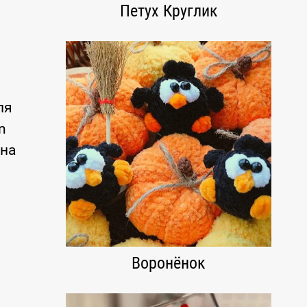
Петух Круглик
ля
n
 на
Воронёнок