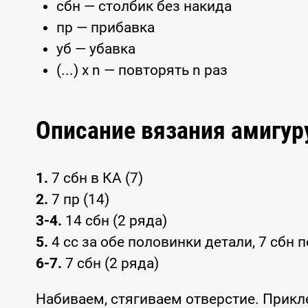
сбн — столбик без накида
пр — прибавка
уб — убавка
(...) x n — повторять n раз
Описание вязания амигур
1.
7 сбн в КА (7)
2.
7 пр (14)
3-4.
14 сбн (2 ряда)
5.
4 сс за обе половинки детали, 7 сбн 
6-7.
7 сбн (2 ряда)
Набиваем, стягиваем отверстие. Прикл