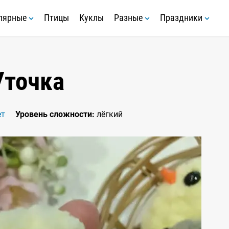
лярные
Птицы
Куклы
Разные
Праздники
Уточка
ет
Уровень сложности:
лёгкий