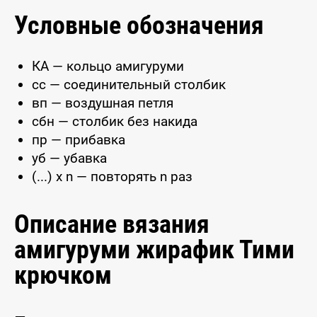
Условные обозначения
КА — кольцо амигуруми
сс — соединительный столбик
вп — воздушная петля
сбн — столбик без накида
пр — прибавка
уб — убавка
(...) x n — повторять n раз
Описание вязания
амигуруми жирафик Тими
крючком