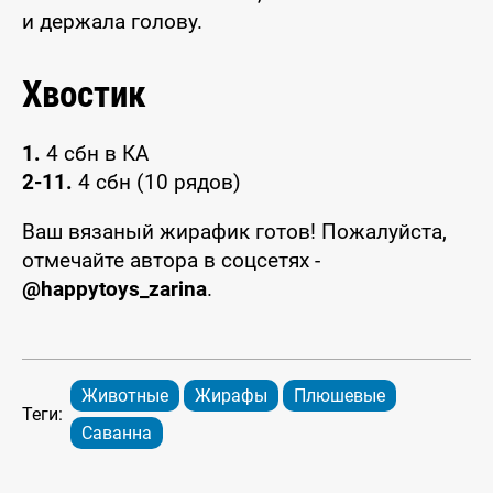
и держала голову.
Хвостик
1.
4 сбн в КА
2-11.
4 сбн (10 рядов)
Ваш вязаный жирафик готов! Пожалуйста,
отмечайте автора в соцсетях -
@happytoys_zarina
.
Животные
Жирафы
Плюшевые
Теги:
Саванна