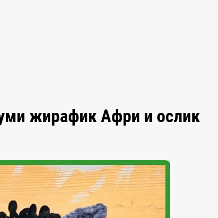
уми жирафик Афри и ослик