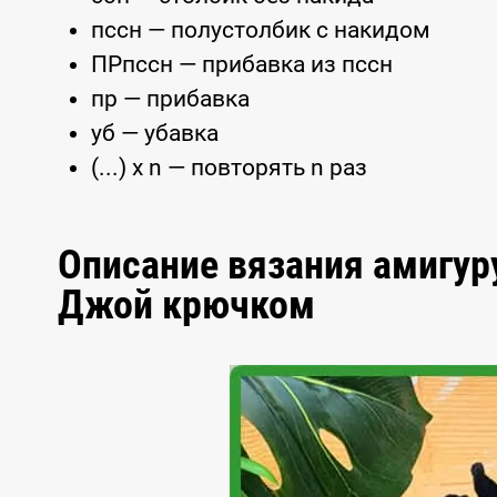
пссн — полустолбик с накидом
ПРпссн — прибавка из пссн
пр — прибавка
уб — убавка
(...) x n — повторять n раз
Описание вязания амигур
Джой крючком