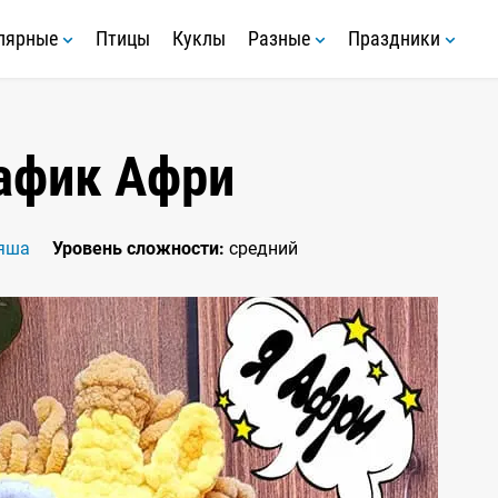
лярные
Птицы
Куклы
Разные
Праздники
афик Афри
яша
Уровень сложности:
средний