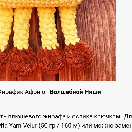
Жирафик Афри от
Волшебной Няши
ть плюшевого жирафа и ослика крючком. Д
a Yarn Velur (50 гр / 160 м) или можно заме