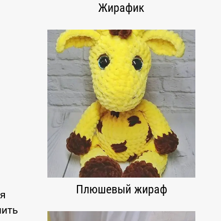
Жирафик
Плюшевый жираф
ля
нить