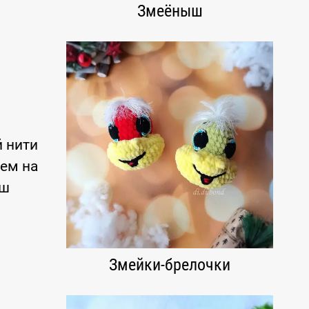
Змеёныш
.
й нити
уем на
аш
Змейки-брелочки