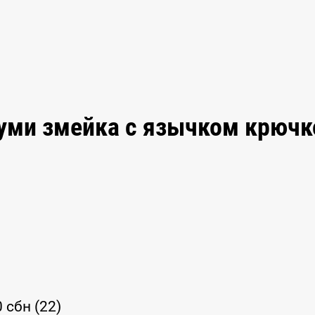
руми змейка с язычком крюч
0 сбн (22)