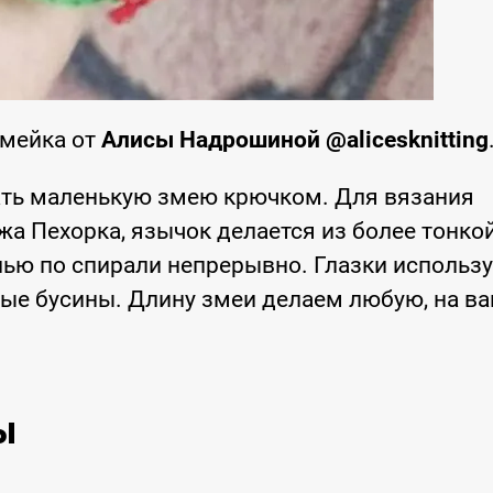
Змейка от
Алисы Надрошиной @alicesknitting
ать маленькую змею крючком. Для вязания
а Пехорка, язычок делается из более тонко
лью по спирали непрерывно. Глазки использ
ые бусины. Длину змеи делаем любую, на в
ы