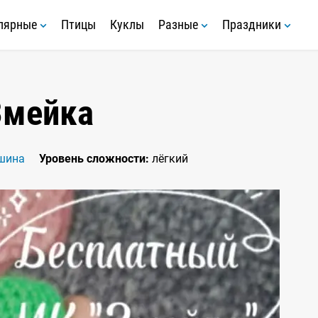
лярные
Птицы
Куклы
Разные
Праздники
Змейка
шина
Уровень сложности:
лёгкий