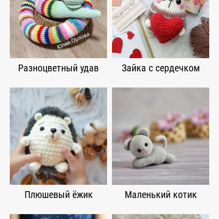
Разноцветный удав
Зайка с сердечком
Плюшевый ёжик
Маленький котик