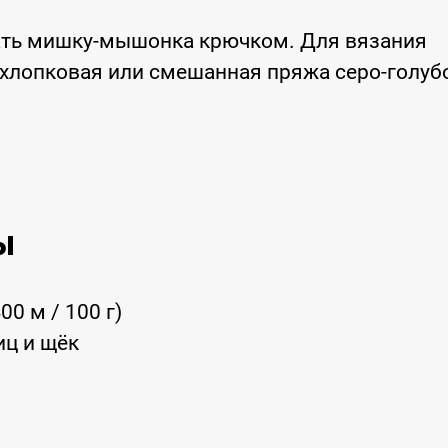
ать мишку-мышонка крючком. Для вязания
 хлопковая или смешанная пряжа серо-голуб
.
ы
0 м / 100 г)
иц и щёк