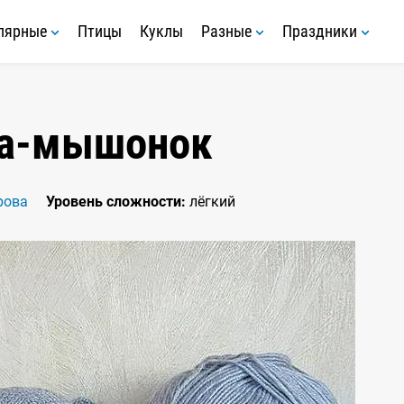
лярные
Птицы
Куклы
Разные
Праздники
а-мышонок
рова
Уровень сложности:
лёгкий