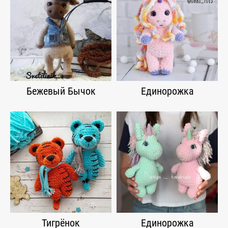
Бежевый Бычок
Единорожка
Тигрёнок
Единорожка