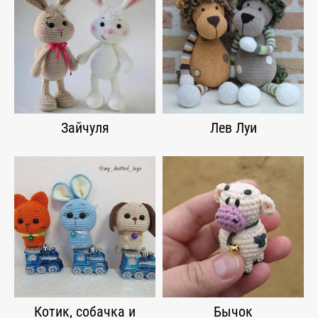
Зайчуля
Лев Луи
Котик, собачка и
Бычок