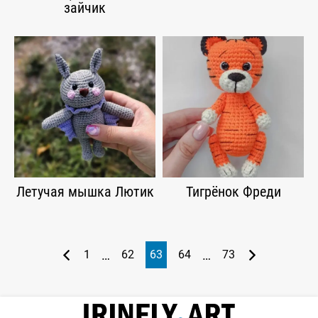
зайчик
Летучая мышка Лютик
Тигрёнок Фреди
…
…
1
62
63
64
73