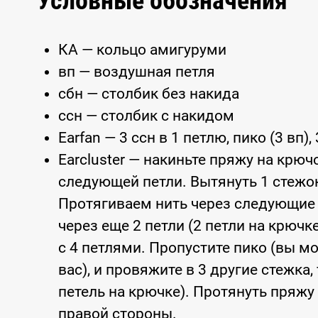
Условные обозначения
КА — кольцо амигуруми
вп — воздушная петля
сбн — столбик без накида
ссн — столбик с накидом
Earfan — 3 ссн в 1 петлю, пико (3 вп),
Earcluster — накиньте пряжу на крюч
следующей петли. Вытянуть 1 стежок
Протягиваем нить через следующие 2
через еще 2 петли (2 петли на крючк
с 4 петлями. Пропустите пико (вы мо
вас), и провяжите в 3 другие стежка,
петель на крючке). Протянуть пряжу 
правой стороны.