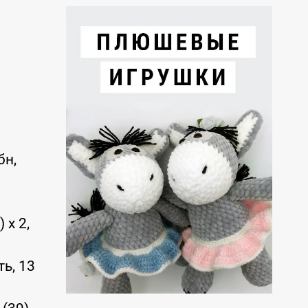
бн,
 x 2,
ть, 13