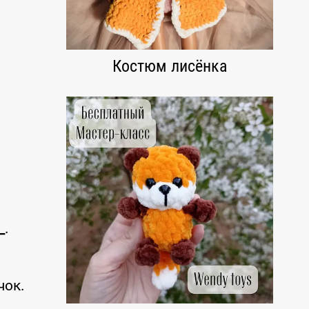
Костюм лисёнка
_
.
чок.