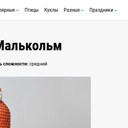
лярные
Птицы
Куклы
Разные
Праздники
Малькольм
ь сложности:
средний