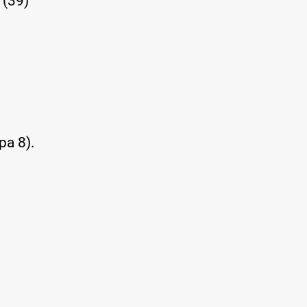
 (39)
ра 8).