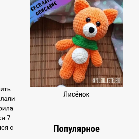
нить
Лисёнок
елали
коила
ся 7
Популярное
лся с