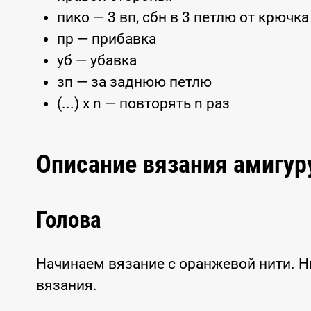
пико — 3 вп, сбн в 3 петлю от крючка
пр — прибавка
уб — убавка
зп — за заднюю петлю
(...) x n — повторять n раз
Описание вязания амигу
Голова
Начинаем вязание с оранжевой нити. Н
вязания.