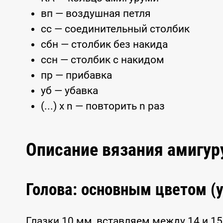
вп — воздушная петля
сс — соединительный столбик
сбн — столбик без накида
ссн — столбик с накидом
пр — прибавка
уб — убавка
(...) x n — повторить n раз
Описание вязания амигу
Голова: основным цветом (
Глазки 10 мм, вставляем между 14 и 1