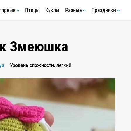
лярные
Птицы
Куклы
Разные
Праздники
ок Змеюшка
ys
Уровень сложности:
лёгкий