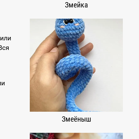
Змейка
 или
Вся
ли
Змеёныш