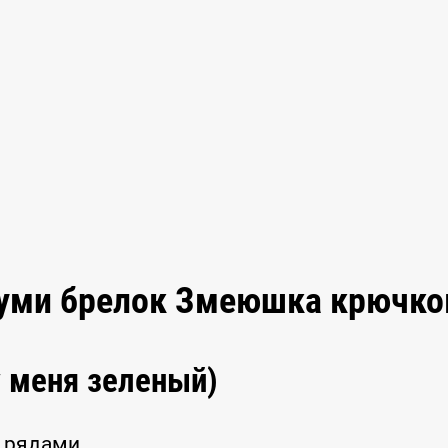
руми брелок Змеюшка крючк
у меня зеленый)
5 рядами.