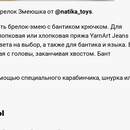
Брелок Змеюшка от
@natika_toys
.
ть брелок-змею с бантиком крючком. Для
опковая или хлопковая пряжа YarnArt Jeans
цвета на выбор, а также для бантика и языка. 
я с головы, заканчивая хвостом. Бант
омощью специального карабинчика, шнурка и
ы