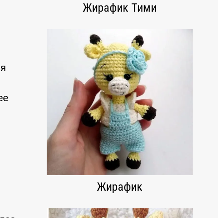
Жирафик Тими
ия
ее
Жирафик