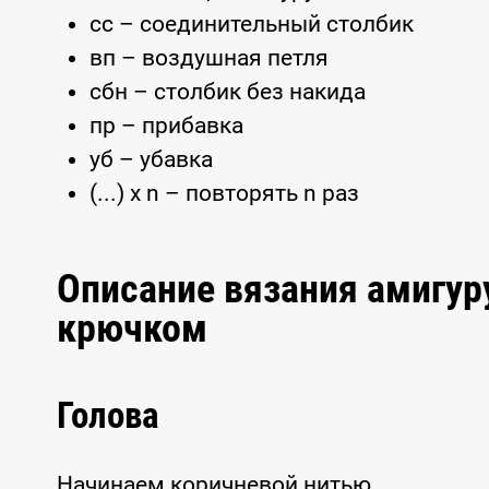
сс – соединительный столбик
вп – воздушная петля
сбн – столбик без накида
пр – прибавка
уб – убавка
(...) x n – повторять n раз
Описание вязания амигу
крючком
Голова
Начинаем коричневой нитью.