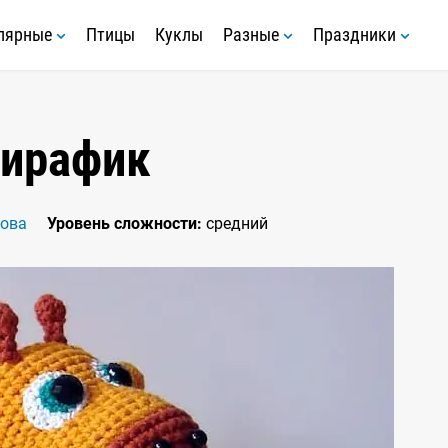
лярные
Птицы
Куклы
Разные
Праздники
ирафик
зова
Уровень сложности:
средний