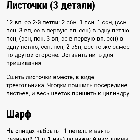
Листочки (3 детали)
12 вп, со 2-й петли: 2 сбн, 1 псн, 1 ссн, (ссн,
псн, 3 вп, сс в первую вп, ссн)-в одну петлю,
псн, (ссн, псн, 3 вп, сс в первую вп, ссн)-в
одну петлю, ссн, псн, 2 сбн, все то же самое
по другой стороне. Оставить нить для
пришивания.
Сшить листочки вместе, в виде
треугольника. Ягодки пришить посередине
листьев, и весь цветок пришить к цилиндру.
Шарф
На спицах набрать 11 петель и взять
резинкой (1 л, 1 изн) до нужной вам длины.