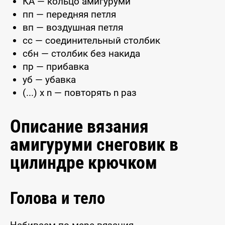
КА — кольцо амигуруми
пп — передняя петля
вп — воздушная петля
сс — соединительный столбик
сбн — столбик без накида
пр — прибавка
уб — убавка
(...) x n — повторять n раз
Описание вязания
амигуруми снеговик в
цилиндре крючком
Голова и тело