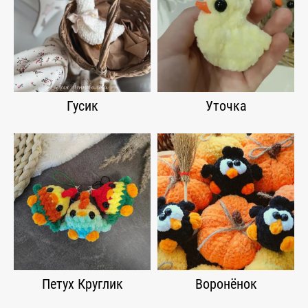
Гусик
Уточка
Петух Круглик
Воронёнок