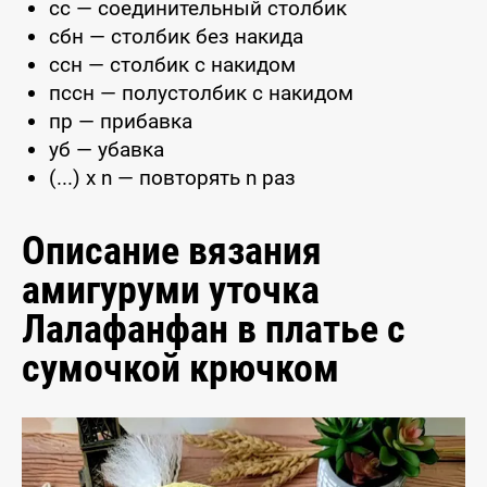
сс — соединительный столбик
сбн — столбик без накида
ссн — столбик с накидом
пссн — полустолбик с накидом
пр — прибавка
уб — убавка
(...) x n — повторять n раз
Описание вязания
амигуруми уточка
Лалафанфан в платье с
сумочкой крючком