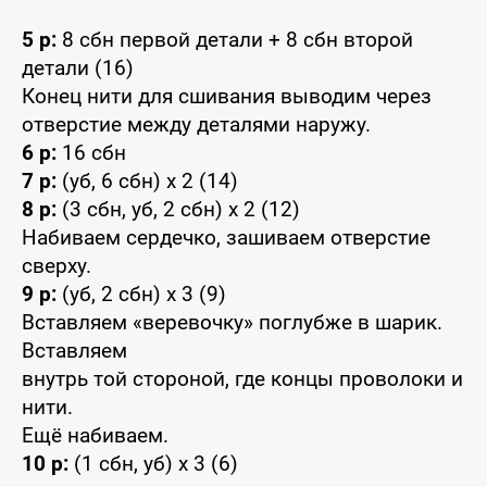
5 р:
8 сбн первой детали + 8 сбн второй
детали (16)
Конец нити для сшивания выводим через
отверстие между деталями наружу.
6 р:
16 сбн
7 р:
(уб, 6 сбн) x 2 (14)
8 р:
(3 сбн, уб, 2 сбн) x 2 (12)
Набиваем сердечко, зашиваем отверстие
сверху.
9 р:
(уб, 2 сбн) x 3 (9)
Вставляем «веревочку» поглубже в шарик.
Вставляем
внутрь той стороной, где концы проволоки и
нити.
Ещё набиваем.
10 р:
(1 сбн, уб) x 3 (6)