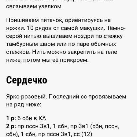
связываем узелком.
Пришиваем пятачок, ориентируясь на
ножки. 10 рядов от самой макушки. Тёмно-
серой нитью вышиваем ноздри по стежку
тамбурным швом или по паре обычных
стежков. Нить можно закрепить на теле
ниже, потом мы её прикроем.
Сердечко
Ярко-розовый. Последний сс провязываем
на ряд ниже:
1 р:
6 сбн в КА
2 р:
пр пссн 3в1, 1 сбн, пр 3в1 (сбн, пссн,
сбн), 1 сбн, пр пссн 3в1, сс (12)