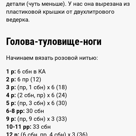
детали (чуть меньше). У нас она вырезана из
пластиковой крышки от двухлитрового
ведерка.
Голова-туловище-ноги
Начинаем вязать розовой нитью:
1 р:
6 сбн в КА
2 р:
6 пр (12)
3 р:
(пр, 1 сбн) x 6 (18)
4 р:
(2 сбн, пр) x 6 (24)
5 р:
(пр, 3 сбн) x 6 (30)
6-8 рр:
30 сбн
9 р:
(пр, 9 сбн) x 3 (33)
10-11 рр:
33 сбн
12 р:
(6 сбн, пр, 4 сбн) x 3 (36)