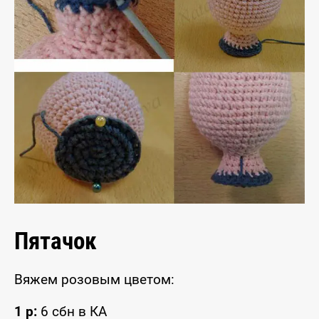
Пятачок
Вяжем розовым цветом:
1 р:
6 сбн в КА