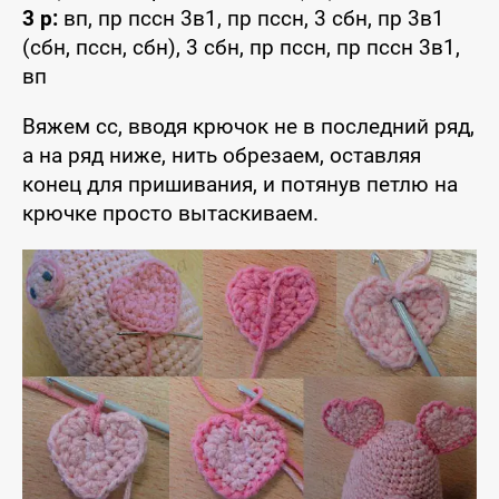
3 р:
вп, пр пссн 3в1, пр пссн, 3 сбн, пр 3в1
(сбн, пссн, сбн), 3 сбн, пр пссн, пр пссн 3в1,
вп
Вяжем сс, вводя крючок не в последний ряд,
а на ряд ниже, нить обрезаем, оставляя
конец для пришивания, и потянув петлю на
крючке просто вытаскиваем.