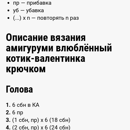
пр — прибавка
уб — убавка
(...) x n — повторять n раз
Описание вязания
амигуруми влюблённый
котик-валентинка
крючком
Голова
1.
6 сбн в КА
2.
6 пр
3.
(1 сбн, пр) х 6 (18 сбн)
4.
(2 сбн, пр) х 6 (24 сбн)