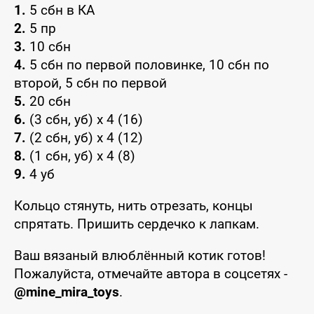
1.
5 сбн в КА
2.
5 пр
3.
10 сбн
4.
5 сбн по первой половинке, 10 сбн по
второй, 5 сбн по первой
5.
20 сбн
6.
(3 сбн, уб) х 4 (16)
7.
(2 сбн, уб) х 4 (12)
8.
(1 сбн, уб) х 4 (8)
9.
4 уб
Кольцо стянуть, нить отрезать, концы
спрятать. Пришить сердечко к лапкам.
Ваш вязаный влюблённый котик готов!
Пожалуйста, отмечайте автора в соцсетях -
@mine_mira_toys
.