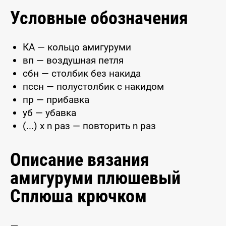
Условные обозначения
КА — кольцо амигуруми
вп — воздушная петля
сбн — столбик без накида
пссн — полустолбик с накидом
пр — прибавка
уб — убавка
(...) x n раз — повторить n раз
Описание вязания
амигуруми плюшевый
Сплюша крючком