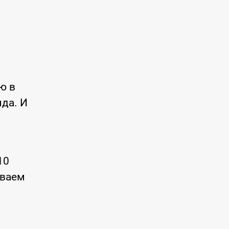
ю в
яда. И
10
иваем