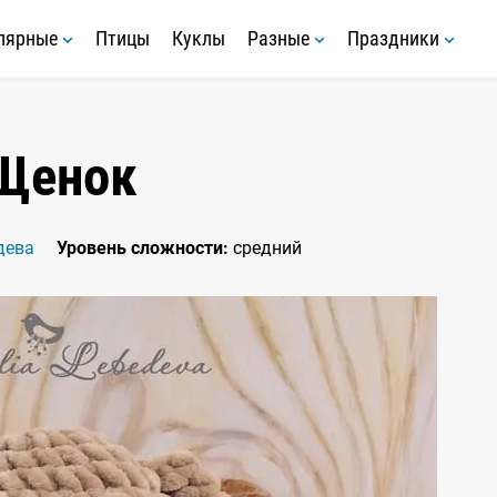
лярные
Птицы
Куклы
Разные
Праздники
Щенок
дева
Уровень сложности:
средний