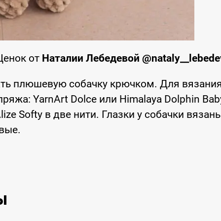
Щенок от
Наталии Лебедевой @nataly__lebede
ть плюшевую собачку крючком. Для вязани
жа: YarnArt Dolce или Himalaya Dolphin Bab
ze Softy в две нити. Глазки у собачки вязаны
вые.
.
ы