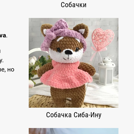
Собачки
va
.
я
y.
е, но
Собачка Сиба-Ину