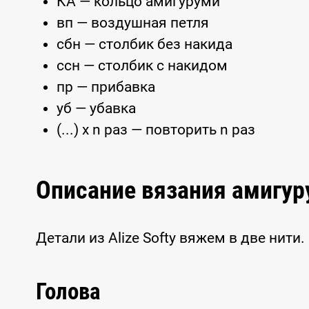
КА — кольцо амигуруми
вп — воздушная петля
сбн — столбик без накида
ссн — столбик с накидом
пр — прибавка
уб — убавка
(...) x n раз — повторить n раз
Описание вязания амигу
Детали из Alize Softy вяжем в две нити.
Голова