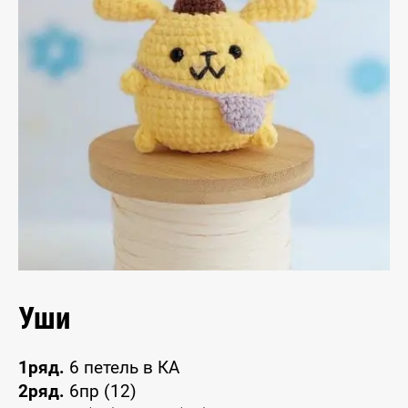
Уши
1ряд.
6 петель в КА
2ряд.
6пр (12)