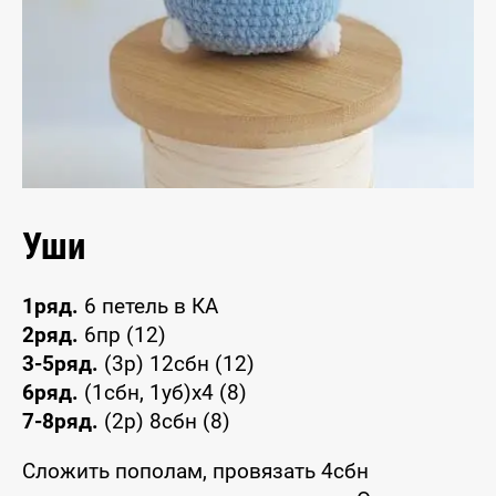
Уши
1ряд.
6 петель в КА
2ряд.
6пр (12)
3-5ряд.
(3р) 12сбн (12)
6ряд.
(1сбн, 1уб)х4 (8)
7-8ряд.
(2р) 8сбн (8)
Сложить пополам, провязать 4сбн