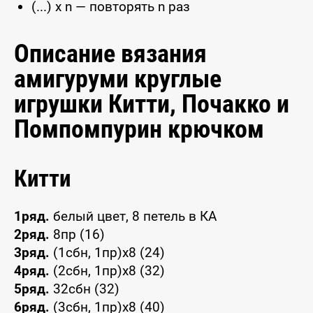
(...) x n — повторять n раз
Описание вязания
амигуруми круглые
игрушки Китти, Почакко и
Помпомпурин крючком
Китти
1ряд.
белый цвет, 8 петель в КА
2ряд.
8пр (16)
3ряд.
(1сбн, 1пр)х8 (24)
4ряд.
(2сбн, 1пр)х8 (32)
5ряд.
32сбн (32)
6ряд.
(3сбн, 1пр)х8 (40)