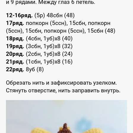
и 9 рядами. Между глаз 6 петель.
12-16ряд.
(5р) 48сбн (48)
17ряд.
попкорн (5ссн), 15сбн, попкорн
(5ссн), 15сбн, попкорн (5ссн), 15сбн (48)
18ряд.
(4сбн, 1уб)х8 (40)
19ряд.
(3сбн, 1уб)х8 (32)
20ряд.
(2сбн, 1уб)х8 (24)
21ряд.
(1сбн, 1уб)х8 (16)
22ряд.
8уб (8)
Обрезать нить и зафиксировать узелком.
Стянуть отверстие, нить заправить внутрь.