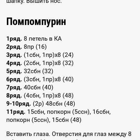
шапку. Вышить нос.
Помпомпурин
1ряд.
8 петель в КА
2ряд.
8пр (16)
3ряд.
(1сбн, 1пр)х8 (24)
4ряд.
(2сбн, 1пр)х8 (32)
5ряд.
32сбн (32)
6ряд.
(3сбн, 1пр)х8 (40)
7ряд.
40сбн (40)
8ряд.
(4сбн, 1пр)х8 (48)
9-10ряд.
(2р) 48сбн (48)
11ряд.
15сбн, попкорн (5ссн), 16сбн,
попкорн (5ссн), 15сбн (48)
Вставить глаза. Отверстия для глаз между 8