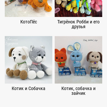
КотоПёс
Тигрёнок Робби и его
друзья
Котик и Собачка
Котик, собачка и
зайчик