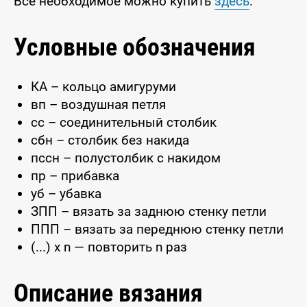
Всё необходимое можно купить
здесь
.
Условные обозначения
КА – кольцо амигуруми
вп – воздушная петля
сс – соединительный столбик
сбн – столбик без накида
пссн – полустолбик с накидом
пр – прибавка
уб – убавка
ЗПП – вязать за заднюю стенку петли
ППП – вязать за переднюю стенку петли
(...) x n — повторить n раз
Описание вязания