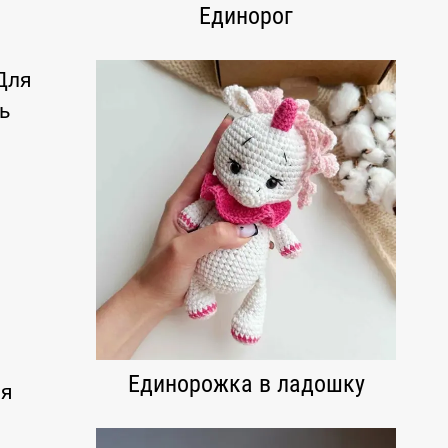
Единорог
Для
ь
и
Единорожка в ладошку
ля