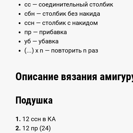
сс — соединительный столбик
сбн — столбик без накида
ссн — столбик с накидом
пр — прибавка
уб — убавка
(...) x n — повторить n раз
Описание вязания амигу
Подушка
1.
12 ссн в КА
2.
12 пр (24)