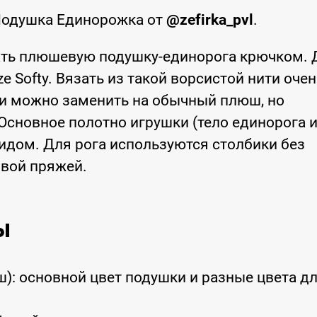
Подушка Единорожка от
@zefirka_pvl
.
ать плюшевую подушку-единорога крючком. 
 Softy. Вязать из такой ворсистой нити очен
ии можно заменить на обычный плюш, но
Основное полотно игрушки (тело единорога 
идом. Для рога используются столбики без
овой пряжей.
ы
ш): основной цвет подушки и разные цвета д