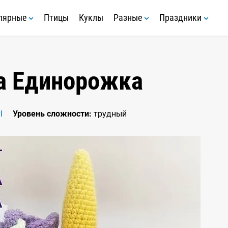
лярные
Птицы
Куклы
Разные
Праздники
а Единорожка
l
Уровень сложности:
трудный