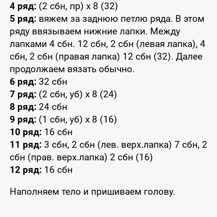
4 ряд:
(2 сбн, пр) х 8 (32)
5 ряд:
вяжем за заднюю петлю ряда. В этом
ряду ввязываем нижние лапки. Между
лапками 4 сбн. 12 сбн, 2 сбн (левая лапка), 4
сбн, 2 сбн (правая лапка) 12 сбн (32). Далее
продолжаем вязать обычно.
6 ряд:
32 сбн
7 ряд:
(2 сбн, уб) х 8 (24)
8 ряд:
24 сбн
9 ряд:
(1 сбн, уб) х 8 (16)
10 ряд:
16 сбн
11 ряд:
3 сбн, 2 сбн (лев. верх.лапка) 7 сбн, 2
сбн (прав. верх.лапка) 2 сбн (16)
12 ряд:
16 сбн
Наполняем тело и пришиваем голову.