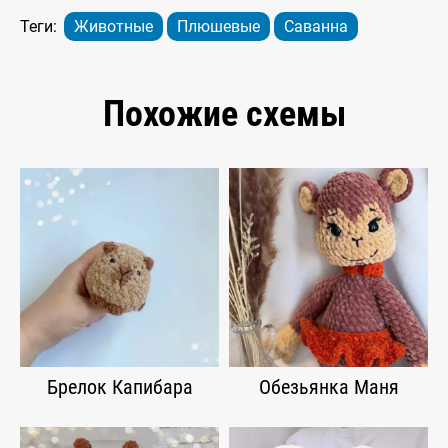
Теги:
Животные
Плюшевые
Саванна
Похожие схемы
Брелок Капибара
Обезьянка Маня