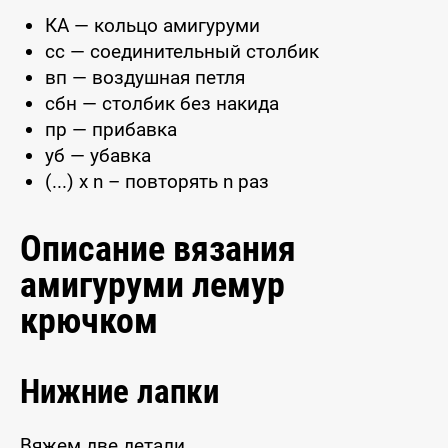
КА — кольцо амигуруми
сс — соединительный столбик
вп — воздушная петля
сбн — столбик без накида
пр — прибавка
уб — убавка
(...) x n – повторять n раз
Описание вязания
амигуруми лемур
крючком
Нижние лапки
Вяжем две детали.