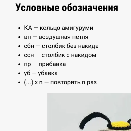
Условные обозначения
КА — кольцо амигуруми
вп — воздушная петля
сбн — столбик без накида
ссн — столбик с накидом
пр — прибавка
уб — убавка
(...) x n — повторять n раз