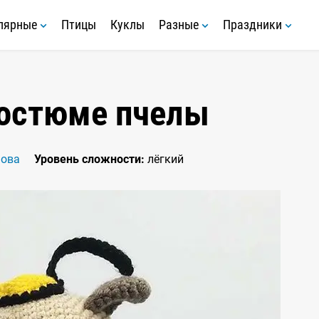
лярные
Птицы
Куклы
Разные
Праздники
костюме пчелы
мова
Уровень сложности:
лёгкий