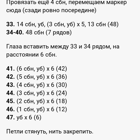
Провязать ещё 4 сбн, перемещаем маркер
сюда (сзади ровно посередине)
33.
14 сбн, уб, (3 сбн, уб) х 5, 13 сбн (48)
34-40.
48 сбн (7 рядов)
Глаза вставить между 33 и 34 рядом, на
расстоянии 6 сбн.
41.
(6 сбн, уб) х 6 (42)
42.
(5 сбн, уб) х 6 (36)
43.
(4 сбн, уб) х 6 (30)
44.
(3 сбн, уб) х 6 (24)
45.
(2 сбн, уб) х 6 (18)
46.
(1 сбн, уб) х 6 (12)
47.
уб х 6 (6)
Петли стянуть, нить закрепить.