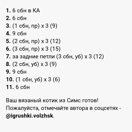
1.
6 сбн в КА
2.
6 сбн
3.
(1 сбн, пр) х 3 (9)
4.
9 сбн
5.
(2 сбн, пр) х 3 (12)
6.
(3 сбн, пр) х 3 (15)
7.
за задние петли (3 сбн, уб) х 3 (12)
8.
(2 сбн, уб) х 3 (9)
9.
9 сбн
10.
(1 сбн, уб) х 3 (6)
11.
6 сбн
Ваш вязаный котик из Симс готов!
Пожалуйста, отмечайте автора в соцсетях -
@igrushki.volzhsk
.