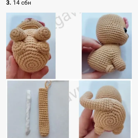
3.
14 сбн