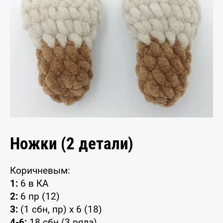
Ножки (2 детали)
Коричневым:
1:
6 в КА
2:
6 пр (12)
3:
(1 сбн, пр) x 6 (18)
4-6:
18 сбн (3 ряда)