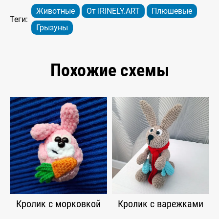
Животные
От IRINELY.ART
Плюшевые
Теги:
Грызуны
Похожие схемы
Кролик с морковкой
Кролик с варежками