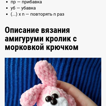
пр — прибавка
уб — убавка
(...) x n — повторять n раз
Описание вязания
амигуруми кролик с
морковкой крючком