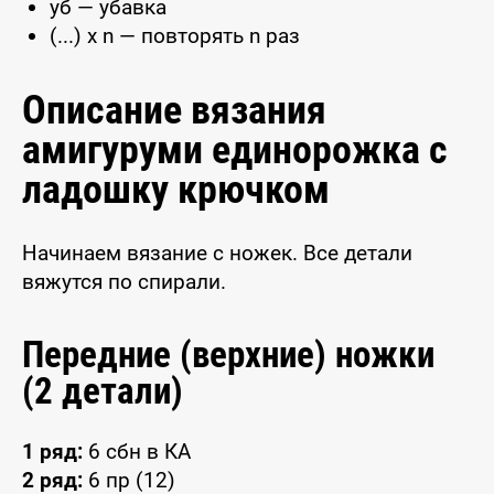
уб — убавка
(...) x n — повторять n раз
Описание вязания
амигуруми единорожка с
ладошку крючком
Начинаем вязание с ножек. Все детали
вяжутся по спирали.
Передние (верхние) ножки
(2 детали)
1 ряд:
6 сбн в КА
2 ряд:
6 пр (12)