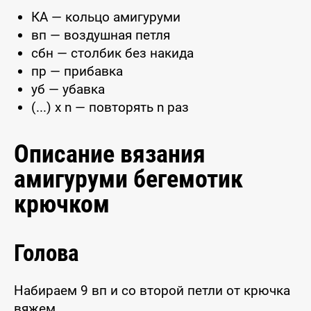
КА — кольцо амигуруми
вп — воздушная петля
сбн — столбик без накида
пр — прибавка
уб — убавка
(...) x n — повторять n раз
Описание вязания
амигуруми бегемотик
крючком
Голова
Набираем 9 вп и со второй петли от крючка
вяжем.