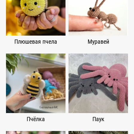
Плюшевая пчела
Муравей
Пчёлка
Паук