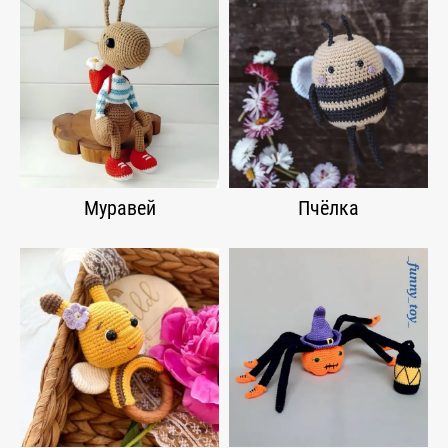
Муравей
Пчёлка