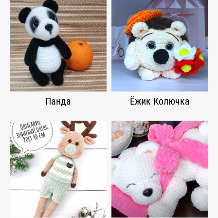
Панда
Ёжик Колючка