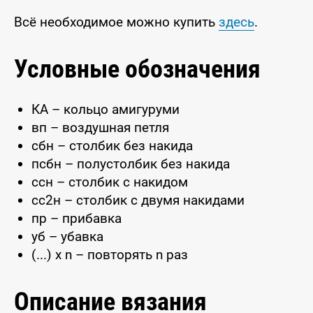
Всё необходимое можно купить
здесь
.
Условные обозначения
КА – кольцо амигуруми
вп – воздушная петля
сбн – столбик без накида
псбн – полустолбик без накида
ссн – столбик с накидом
сс2н – столбик с двумя накидами
пр – прибавка
уб – убавка
(...) x n – повторять n раз
Описание вязания