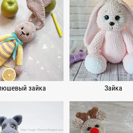
люшевый зайка
Зайка