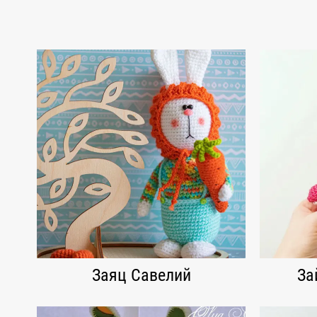
Заяц Савелий
За