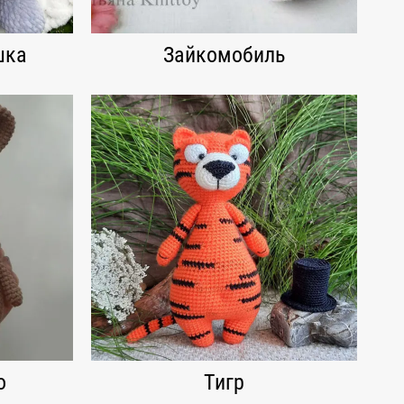
шка
Зайкомобиль
о
Тигр