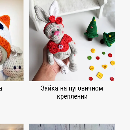
а
Зайка на пуговичном
креплении