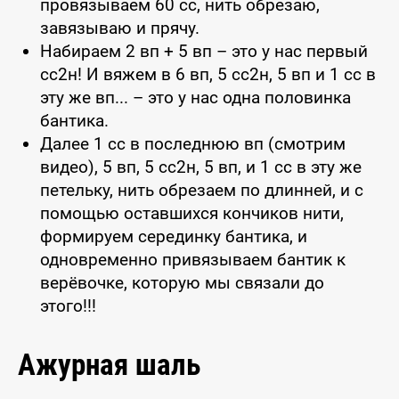
провязываем 60 сс, нить обрезаю,
завязываю и прячу.
Набираем 2 вп + 5 вп – это у нас первый
сс2н! И вяжем в 6 вп, 5 сс2н, 5 вп и 1 сс в
эту же вп... – это у нас одна половинка
бантика.
Далее 1 сс в последнюю вп (смотрим
видео), 5 вп, 5 сс2н, 5 вп, и 1 сс в эту же
петельку, нить обрезаем по длинней, и с
помощью оставшихся кончиков нити,
формируем серединку бантика, и
одновременно привязываем бантик к
верёвочке, которую мы связали до
этого!!!
Ажурная шаль