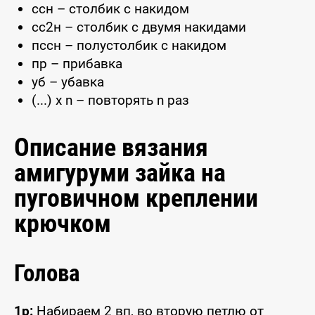
ссн – столбик с накидом
сс2н – столбик с двумя накидами
пссн – полустолбик с накидом
пр – прибавка
уб – убавка
(...) x n – повторять n раз
Описание вязания
амигуруми зайка на
пуговичном креплении
крючком
Голова
1р:
Набираем 2 вп, во вторую петлю от