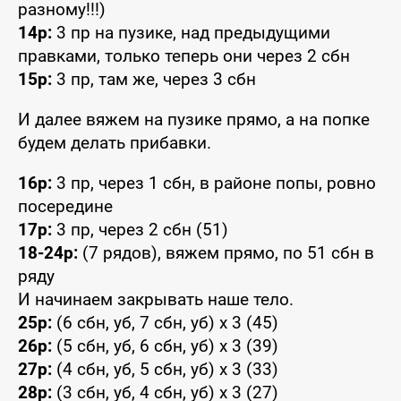
разному!!!)
14р:
3 пр на пузике, над предыдущими
правками, только теперь они через 2 сбн
15р:
3 пр, там же, через 3 сбн
И далее вяжем на пузике прямо, а на попке
будем делать прибавки.
16р:
3 пр, через 1 сбн, в районе попы, ровно
посередине
17р:
3 пр, через 2 сбн (51)
18-24р:
(7 рядов), вяжем прямо, по 51 сбн в
ряду
И начинаем закрывать наше тело.
25р:
(6 сбн, уб, 7 сбн, уб) x 3 (45)
26р:
(5 сбн, уб, 6 сбн, уб) x 3 (39)
27р:
(4 сбн, уб, 5 сбн, уб) x 3 (33)
28р:
(3 сбн, уб, 4 сбн, уб) x 3 (27)