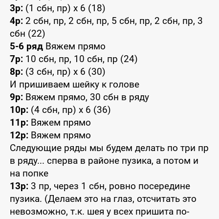
3р:
(1 сбн, пр) x 6 (18)
4р:
2 сбн, пр, 2 сбн, пр, 5 сбн, пр, 2 сбн, пр, 3
сбн (22)
5-6 ряд
Вяжем прямо
7р:
10 сбн, пр, 10 сбн, пр (24)
8р:
(3 сбн, пр) x 6 (30)
И пришиваем шейку к голове
9р:
Вяжем прямо, 30 сбн в ряду
10р:
(4 сбн, пр) x 6 (36)
11р:
Вяжем прямо
12р:
Вяжем прямо
Следующие ряды мы будем делать по три пр
в ряду... сперва в районе пузика, а потом и
на попке
13р:
3 пр, через 1 сбн, ровно посередине
пузика. (Делаем это на глаз, отсчитать это
невозможно, т.к. шея у всех пришита по-