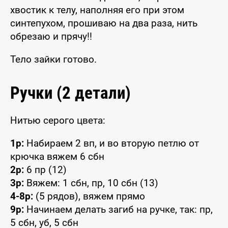
хвостик к телу, наполняя его при этом
синтепухом, прошиваю на два раза, нить
обрезаю и прячу!!
Тело зайки готово.
Ручки (2 детали)
Нитью серого цвета:
1р:
Набираем 2 вп, и во вторую петлю от
крючка вяжем 6 сбн
2р:
6 пр (12)
3р:
Вяжем: 1 сбн, пр, 10 сбн (13)
4-8р:
(5 рядов), вяжем прямо
9р:
Начинаем делать загиб на ручке, так: пр,
5 сбн, уб, 5 сбн