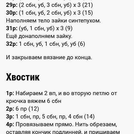
29р:
(2 сбн, уб, 3 сбн, уб) x 3 (21)
30р:
(1 сбн, уб, 2 сбн, уб) x 3 (15)
Наполняем тело зайки синтепухом.
31р:
(уб, 1 сбн, уб) x 3 (9)
Ещё донаполняем зайку.
32р:
1 сбн, уб, 1 сбн, уб, уб (6)
И закрываем вязание до конца.
Хвостик
1р:
Набираем 2 вп, и во вторую петлю от
крючка вяжем 6 сбн
2р:
6 пр (12)
3р:
1 сбн, пр, 5 сбн, пр, 4 сбн (14)
4р:
Провязываем прямо. Нить обрезаем,
оставляя кончик подлинней, и пришиваем