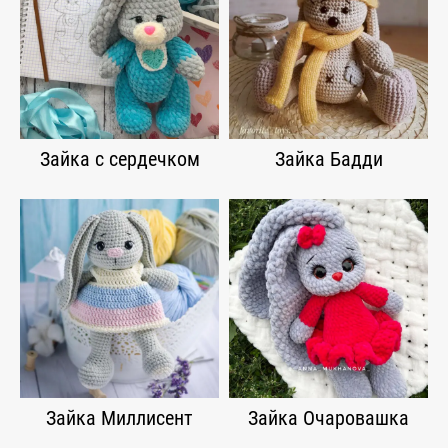
Зайка с сердечком
Зайка Бадди
Зайка Миллисент
Зайка Очаровашка