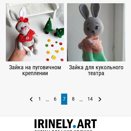
Зайка на пуговичном
Зайка для кукольного
креплении
театра
…
…
1
6
7
8
14