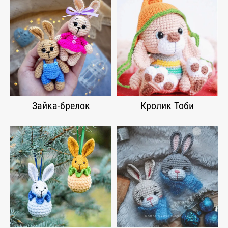
Зайка-брелок
Кролик Тоби