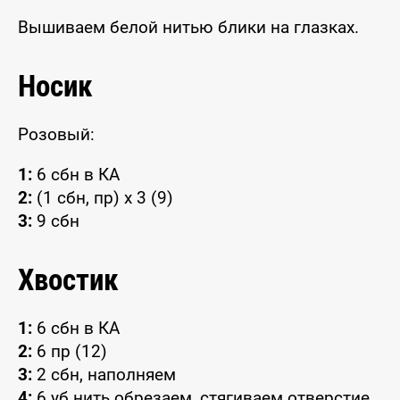
Вышиваем белой нитью блики на глазках.
Носик
Розовый:
1:
6 сбн в КА
2:
(1 сбн, пр) x 3 (9)
3:
9 сбн
Хвостик
1:
6 сбн в КА
2:
6 пр (12)
3:
2 сбн, наполняем
4:
6 уб нить обрезаем, стягиваем отверстие