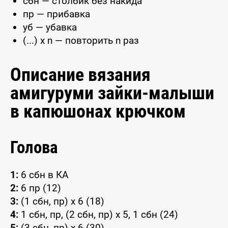
сбн — столбик без накида
пр — прибавка
уб — убавка
(...) x n — повторить n раз
Описание вязания
амигуруми зайки-малыши
в капюшонах крючком
Голова
1:
6 сбн в КА
2:
6 пр (12)
3:
(1 сбн, пр) x 6 (18)
4:
1 сбн, пр, (2 сбн, пр) x 5, 1 сбн (24)
5:
(3 сбн, пр) x 6 (30)