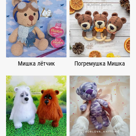
Мишка лётчик
Погремушка Мишка