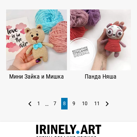
Мини Зайка и Мишка
Панда Няша
…
1
7
8
9
10
11