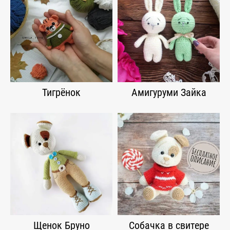
Тигрёнок
Амигуруми Зайка
Щенок Бруно
Собачка в свитере