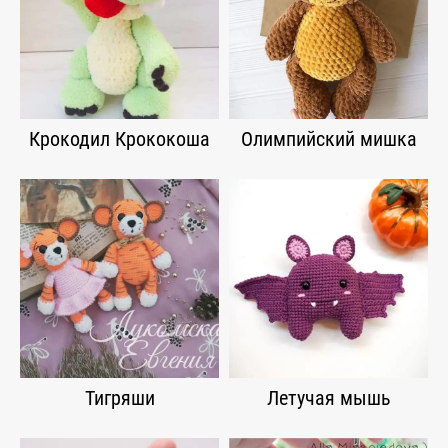
Крокодил Крококоша
Олимпийский мишка
Тигряши
Летучая мышь