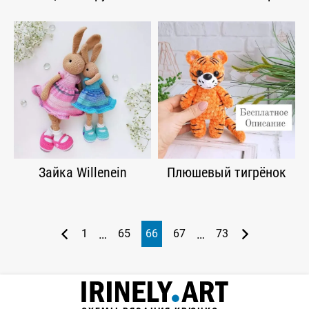
Зайка Willenein
Плюшевый тигрёнок
…
…
1
65
66
67
73