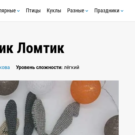
лярные
Птицы
Куклы
Разные
Праздники
ик Ломтик
кова
Уровень сложности:
лёгкий