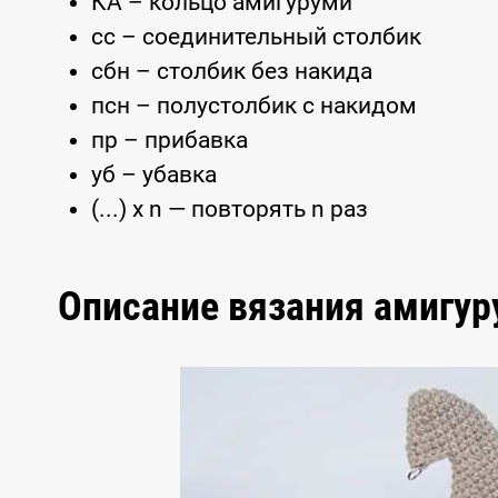
КА – кольцо амигуруми
сс – соединительный столбик
сбн – столбик без накида
псн – полустолбик с накидом
пр – прибавка
уб – убавка
(...) x n — повторять n раз
Описание вязания амигу